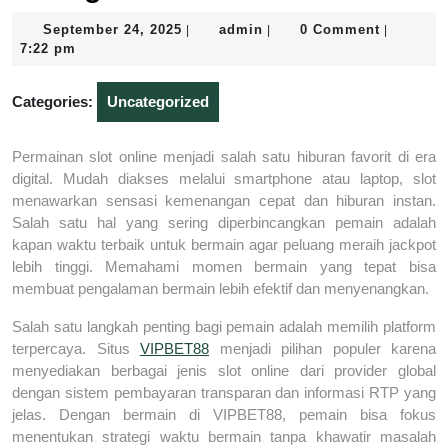
September
admin
September 24, 2025
admin
0 Comment
|
|
|
24,
7:22 pm
2025
Categories:
Uncategorized
Permainan slot online menjadi salah satu hiburan favorit di era
digital. Mudah diakses melalui smartphone atau laptop, slot
menawarkan sensasi kemenangan cepat dan hiburan instan.
Salah satu hal yang sering diperbincangkan pemain adalah
kapan waktu terbaik untuk bermain agar peluang meraih jackpot
lebih tinggi. Memahami momen bermain yang tepat bisa
membuat pengalaman bermain lebih efektif dan menyenangkan.
Salah satu langkah penting bagi pemain adalah memilih platform
terpercaya. Situs
VIPBET88
menjadi pilihan populer karena
menyediakan berbagai jenis slot online dari provider global
dengan sistem pembayaran transparan dan informasi RTP yang
jelas. Dengan bermain di VIPBET88, pemain bisa fokus
menentukan strategi waktu bermain tanpa khawatir masalah