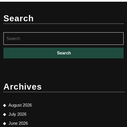
Search
Search
for:
Archives
August 2026
July 2026
June 2026