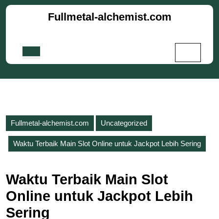
Skip
Fullmetal-alchemist.com
to
content
Cara Memilih Situs Slot Gacor Hari Ini yang Terbaik
Skip
to
Open
content
Button
Fullmetal-alchemist.com
Uncategorized
Waktu Terbaik Main Slot Online untuk Jackpot Lebih Sering
Waktu Terbaik Main Slot
Online untuk Jackpot Lebih
Sering