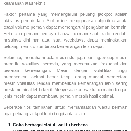
keamanan atau teknis.
Faktor pertama yang memengaruhi peluang jackpot adalah
aktivitas pemain lain. Slot online menggunakan algoritma acak,
tetapi volume pemain dapat memengaruhi pengalaman bermain.
Beberapa pemain percaya bahwa bermain saat traffic rendah,
misalnya dini hari atau saat weekdays, dapat meningkatkan
peluang memicu kombinasi kemenangan lebih cepat.
Selain itu, memahami pola mesin slot juga penting. Setiap mesin
memiliki volatilitas berbeda, yang menentukan frekuensi dan
besaran kemenangan. Mesin dengan volatilitas tinggi
memberikan jackpot besar tetapi jarang muncul, sementara
mesin volatilitas rendah memberikan kemenangan lebih sering
meski nominal lebih kecil. Menyesuaikan waktu bermain dengan
jenis mesin dapat membantu pemain meraih hasil optimal.
Beberapa tips tambahan untuk memanfaatkan waktu bermain
agar peluang jackpot lebih tinggi antara lain:
Coba berbagai slot di waktu berbeda