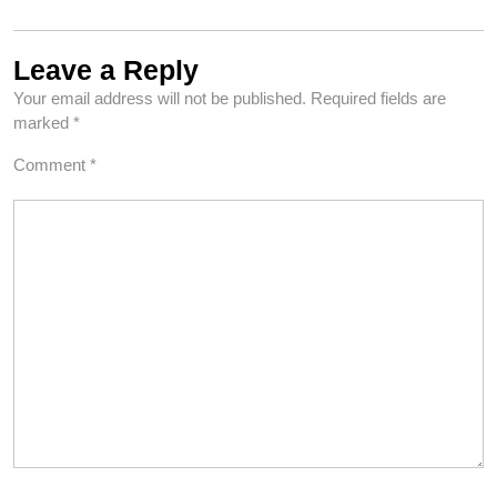
Leave a Reply
Your email address will not be published.
Required fields are
marked
*
Comment
*