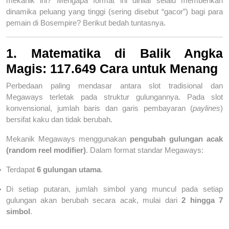
mekanik ini? Mengapa format ini dinilai selalu memberikan
dinamika peluang yang tinggi (sering disebut “gacor”) bagi para
pemain di Bosempire? Berikut bedah tuntasnya.
1. Matematika di Balik Angka
Magis: 117.649 Cara untuk Menang
Perbedaan paling mendasar antara slot tradisional dan
Megaways terletak pada struktur gulungannya. Pada slot
konvensional, jumlah baris dan garis pembayaran (
paylines
)
bersifat kaku dan tidak berubah.
Mekanik Megaways menggunakan
pengubah gulungan acak
(random reel modifier)
. Dalam format standar Megaways:
Terdapat
6 gulungan utama
.
Di setiap putaran, jumlah simbol yang muncul pada setiap
gulungan akan berubah secara acak, mulai dari
2 hingga 7
simbol
.