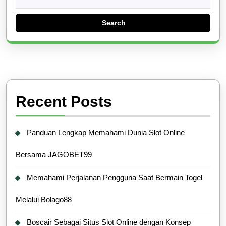
for:
Recent Posts
Panduan Lengkap Memahami Dunia Slot Online
Bersama JAGOBET99
Memahami Perjalanan Pengguna Saat Bermain Togel
Melalui Bolago88
Boscair Sebagai Situs Slot Online dengan Konsep