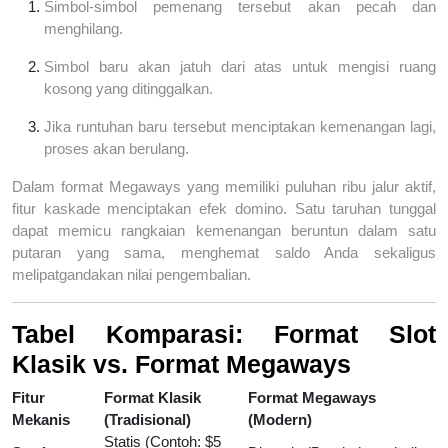
Simbol-simbol pemenang tersebut akan pecah dan
menghilang.
Simbol baru akan jatuh dari atas untuk mengisi ruang
kosong yang ditinggalkan.
Jika runtuhan baru tersebut menciptakan kemenangan lagi,
proses akan berulang.
Dalam format Megaways yang memiliki puluhan ribu jalur aktif,
fitur kaskade menciptakan efek domino. Satu taruhan tunggal
dapat memicu rangkaian kemenangan beruntun dalam satu
putaran yang sama, menghemat saldo Anda sekaligus
melipatgandakan nilai pengembalian.
Tabel Komparasi: Format Slot
Klasik vs. Format Megaways
Fitur
Format Klasik
Format Megaways
Mekanis
(Tradisional)
(Modern)
Statis (Contoh:
$5