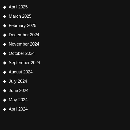
April 2025
March 2025
February 2025
December 2024
November 2024
October 2024
September 2024
August 2024
July 2024
June 2024
May 2024
April 2024