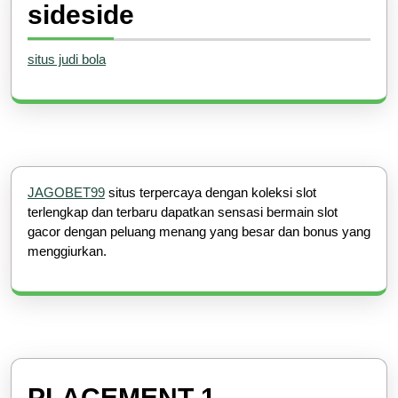
sideside
situs judi bola
JAGOBET99
situs terpercaya dengan koleksi slot
terlengkap dan terbaru dapatkan sensasi bermain slot
gacor dengan peluang menang yang besar dan bonus yang
menggiurkan.
PLACEMENT 1