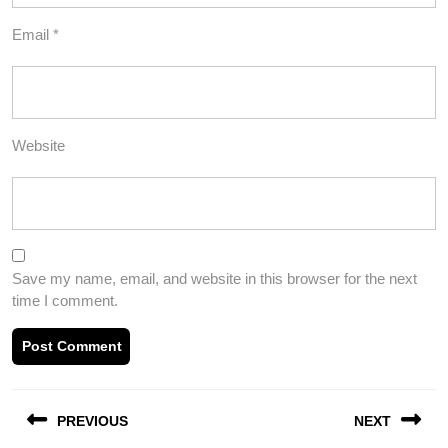
Email
*
Website
Save my name, email, and website in this browser for the next
time I comment.
Post
PREVIOUS
NEXT
navigation