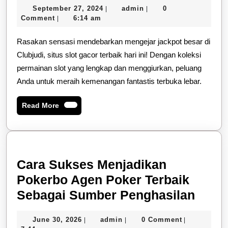
September
admin
September 27, 2024
admin
0
|
|
di
27,
Comment
6:14 am
|
Clubjud
2024
Rasakan sensasi mendebarkan mengejar jackpot besar di
Mainka
Clubjudi, situs slot gacor terbaik hari ini! Dengan koleksi
Slot
permainan slot yang lengkap dan menggiurkan, peluang
Gacor
Anda untuk meraih kemenangan fantastis terbuka lebar.
Hari
Ini
Read
Read More
More
Cara Sukses Menjadikan
Pokerbo Agen Poker Terbaik
Cara
Sebagai Sumber Penghasilan
Suks
June
admin
June 30, 2026
admin
0 Comment
|
|
|
Menj