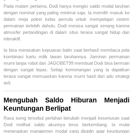
Pada malam pertama, Dodi hanya mengisi saldo modal taruhan
dengan nominal yang paling minimal saja. Ia memilih masuk ke
dalam meja poker kelas pemula untuk mempelajari sistem
permainan terlebih dahulu. Dodi merasa sangat senang karena
atmosfer pertandingan di dalam situs terasa sangat hidup dan
interaktif.
Ia bisa merasakan kepuasan batin saat berhasil membaca pola
kombinasi kartu milik lawan taruhannya. Jaminan permainan
murni tanpa robot dari JAGOBET99 membuat Dodi bisa bermain
dengan sangat lepas. Setiap kemenangan yang ia dapatkan
terasa sangat memuaskan karena murni hasil dari adu strategi
asli.
Mengubah Saldo Hiburan Menjadi
Keuntungan Berlipat
Rasa iseng tersebut perlahan berubah menjadi keseriusan saat
Dodi melihat saldo akunnya terus berkembang. Ia mulai
menerapkan manajemen modal yang disiplin agar keuntungan