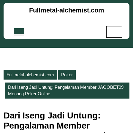
Skip
Fullmetal-alchemist.com
to
content
Cara Memilih Situs Slot Gacor Hari Ini yang Terbaik
Skip
to
Open
content
Button
Fullmetal-alchemist.com
Poker
Dari Iseng Jadi Untung: Pengalaman Member JAGOBET99
Menang Poker Online
Dari Iseng Jadi Untung:
Pengalaman Member