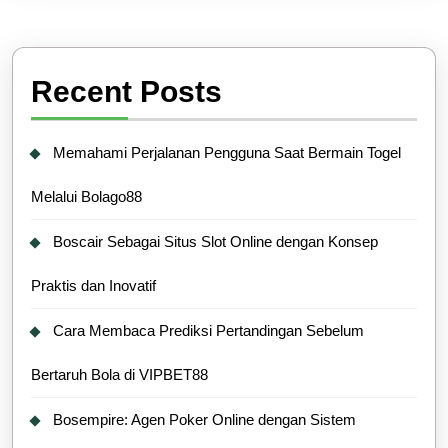
Recent Posts
Memahami Perjalanan Pengguna Saat Bermain Togel
Melalui Bolago88
Boscair Sebagai Situs Slot Online dengan Konsep
Praktis dan Inovatif
Cara Membaca Prediksi Pertandingan Sebelum
Bertaruh Bola di VIPBET88
Bosempire: Agen Poker Online dengan Sistem