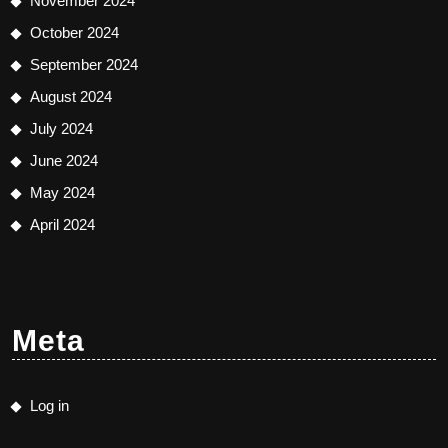
November 2024
October 2024
September 2024
August 2024
July 2024
June 2024
May 2024
April 2024
Meta
Log in