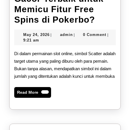
Memicu Fitur Free
Strategi
Spins di Pokerbo?
Berbur
May
admin
May 24, 2026
admin
0 Comment
|
|
|
Scatter:
24,
9:21 am
2026
Kapan
Di dalam permainan slot online, simbol Scatter adalah
Jam
target utama yang paling diburu oleh para pemain.
Bukan tanpa alasan, mendapatkan simbol ini dalam
Gacor
jumlah yang ditentukan adalah kunci untuk membuka
Terbaik
untuk
Read
Read More
More
Memicu
Fitur
Free