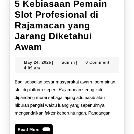
5 Kebiasaan Pemain
Spins
Slot Profesional di
di
Rajamacan yang
Pokerb
Jarang Diketahui
5
Awam
Kebiasaan
May
admin
May 24, 2026
admin
0 Comment
|
|
|
Pemain
24,
4:09 am
2026
Slot
Bagi sebagian besar masyarakat awam, permainan
Profesional
slot di platform seperti Rajamacan sering kali
dipandang murni sebagai ajang adu nasib atau
di
hiburan pengisi waktu luang yang sepenuhnya
Rajamacan
mengandalkan faktor keberuntungan. Pandangan
yang
Read
Read More
Jarang