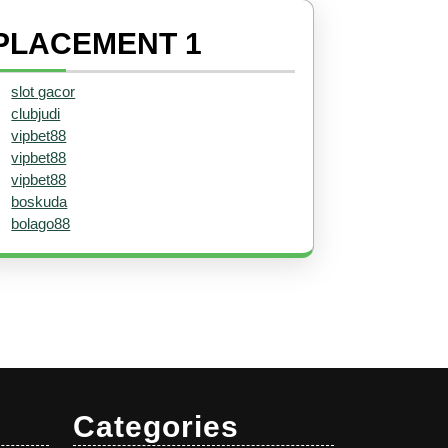
PLACEMENT 1
slot gacor
clubjudi
vipbet88
vipbet88
vipbet88
boskuda
bolago88
Categories