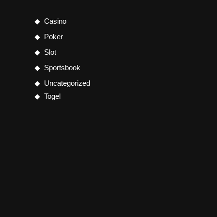
Casino
Poker
Slot
Sportsbook
Uncategorized
Togel