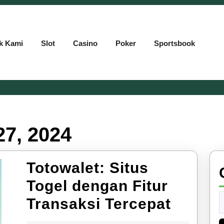
k Kami
Slot
Casino
Poker
Sportsbook
7, 2024
Totowalet: Situs
Togel dengan Fitur
S
Totowa
Transaksi Tercepat
fo
Situs