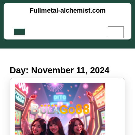
Skip
Fullmetal-alchemist.com
to
content
Cara Memilih Situs Slot Gacor Hari Ini yang Terbaik
Skip
to
Open
content
Button
Day:
November 11, 2024