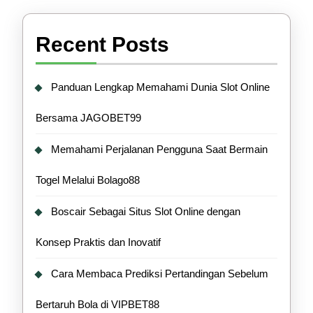
Recent Posts
Panduan Lengkap Memahami Dunia Slot Online
Bersama JAGOBET99
Memahami Perjalanan Pengguna Saat Bermain
Togel Melalui Bolago88
Boscair Sebagai Situs Slot Online dengan
Konsep Praktis dan Inovatif
Cara Membaca Prediksi Pertandingan Sebelum
Bertaruh Bola di VIPBET88