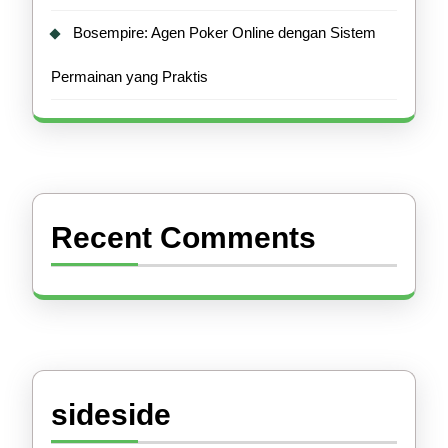
Bosempire: Agen Poker Online dengan Sistem
Permainan yang Praktis
Recent Comments
sideside