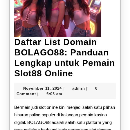
Daftar List Domain
BOLAGO88: Panduan
Lengkap untuk Pemain
Daftar
Slot88 Online
List
November
admin
November 11, 2024
admin
0
|
|
Domain
11,
Comment
5:03 am
|
2024
BOLAGO88:
Bermain judi slot online kini menjadi salah satu pilihan
Panduan
hiburan paling populer di kalangan pemain kasino
digital. BOLAGO88 adalah salah satu platform yang
Lengkap
menyediakan berbagai jenis permainan slot dengan