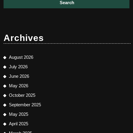
Archives
August 2026
July 2026
June 2026
May 2026
October 2025
September 2025
May 2025
April 2025