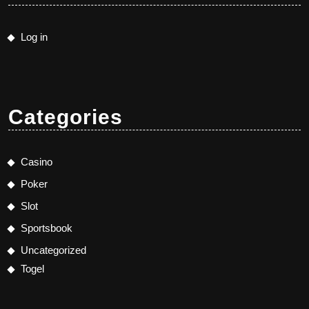
Log in
Categories
Casino
Poker
Slot
Sportsbook
Uncategorized
Togel