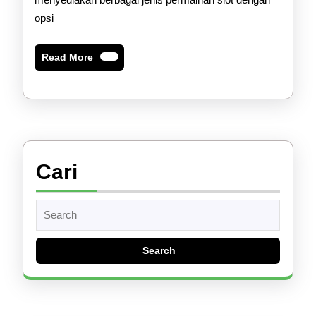
untuk
opsi
Pemain
Read
Read More
Slot88
More
Online
Cari
Search
for: