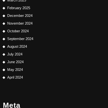
March 2025
February 2025
December 2024
November 2024
October 2024
September 2024
August 2024
July 2024
June 2024
May 2024
April 2024
Meta