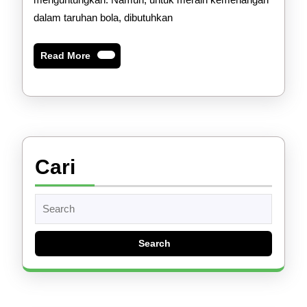
VIPBET88
dalam taruhan bola, dibutuhkan
Read
Read More
More
Cari
Search
for: