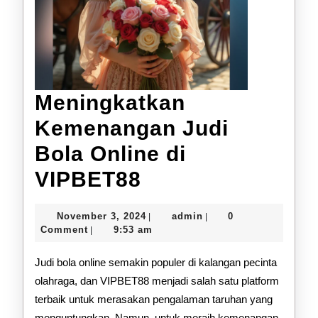
Meningkatkan
Kemenangan Judi
Bola Online di
Meningkatkan
VIPBET88
Kemenangan
November
admin
November 3, 2024
admin
0
|
|
Judi
3,
Comment
9:53 am
|
2024
Bola
Judi bola online semakin populer di kalangan pecinta
Online
olahraga, dan VIPBET88 menjadi salah satu platform
terbaik untuk merasakan pengalaman taruhan yang
di
menguntungkan. Namun, untuk meraih kemenangan