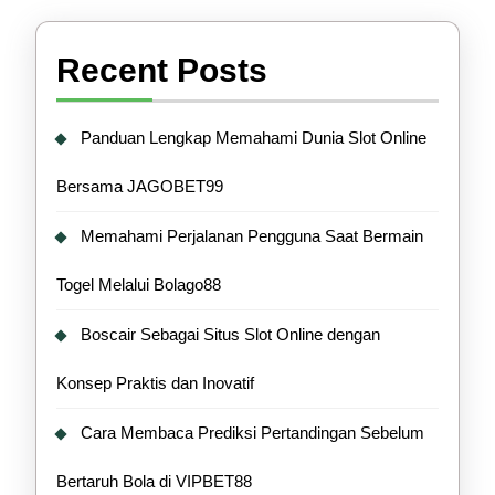
Recent Posts
Panduan Lengkap Memahami Dunia Slot Online
Bersama JAGOBET99
Memahami Perjalanan Pengguna Saat Bermain
Togel Melalui Bolago88
Boscair Sebagai Situs Slot Online dengan
Konsep Praktis dan Inovatif
Cara Membaca Prediksi Pertandingan Sebelum
Bertaruh Bola di VIPBET88