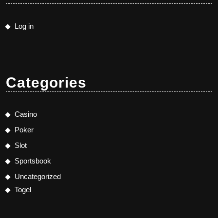
Log in
Categories
Casino
Poker
Slot
Sportsbook
Uncategorized
Togel