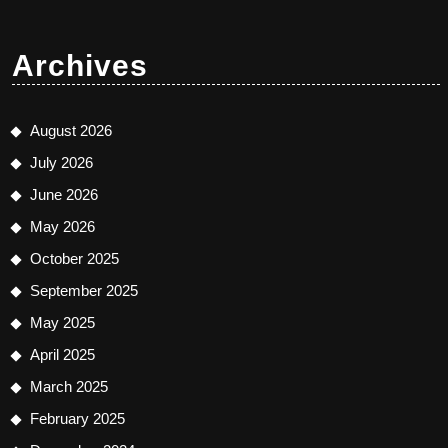
Archives
August 2026
July 2026
June 2026
May 2026
October 2025
September 2025
May 2025
April 2025
March 2025
February 2025