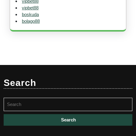
vipbet88
vipbet88
boskuda
bolago88
Search
Search
for: