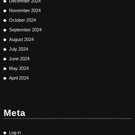
December 2024
November 2024
October 2024
September 2024
August 2024
July 2024
June 2024
May 2024
April 2024
Meta
Log in