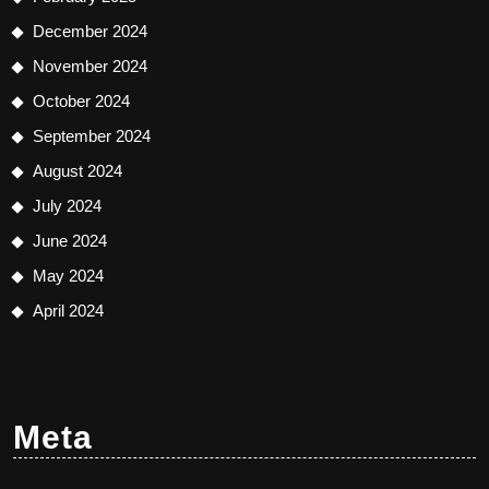
December 2024
November 2024
October 2024
September 2024
August 2024
July 2024
June 2024
May 2024
April 2024
Meta