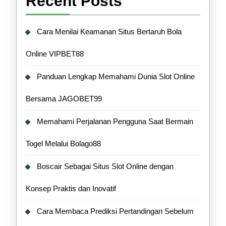
Recent Posts
Cara Menilai Keamanan Situs Bertaruh Bola
Online VIPBET88
Panduan Lengkap Memahami Dunia Slot Online
Bersama JAGOBET99
Memahami Perjalanan Pengguna Saat Bermain
Togel Melalui Bolago88
Boscair Sebagai Situs Slot Online dengan
Konsep Praktis dan Inovatif
Cara Membaca Prediksi Pertandingan Sebelum