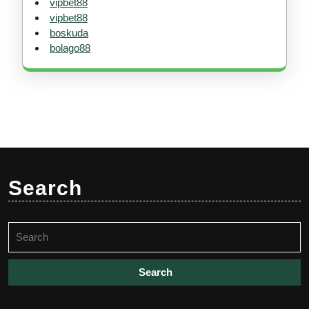
vipbet88
vipbet88
boskuda
bolago88
Search
Search
for: