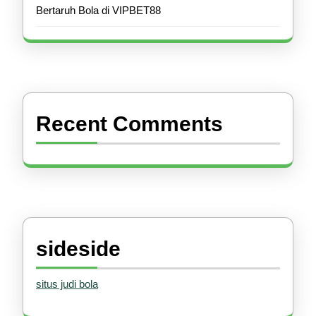
Bertaruh Bola di VIPBET88
Recent Comments
sideside
situs judi bola