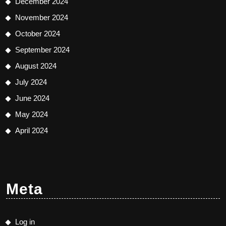
December 2024
November 2024
October 2024
September 2024
August 2024
July 2024
June 2024
May 2024
April 2024
Meta
Log in