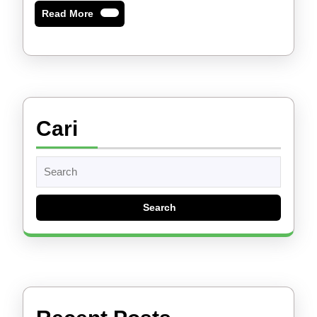
Read
Read More
More
Cari
Search
for: