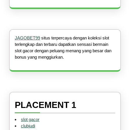
JAGOBET99
situs terpercaya dengan koleksi slot
terlengkap dan terbaru dapatkan sensasi bermain
slot gacor dengan peluang menang yang besar dan
bonus yang menggiurkan.
PLACEMENT 1
slot gacor
clubjudi