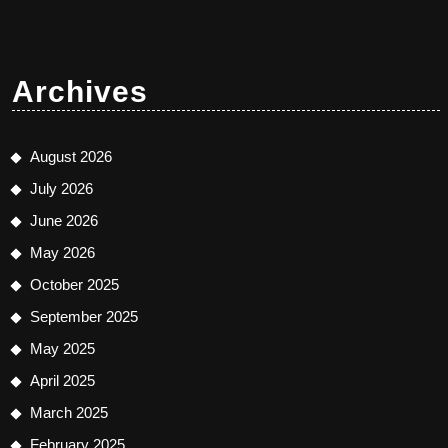
Archives
August 2026
July 2026
June 2026
May 2026
October 2025
September 2025
May 2025
April 2025
March 2025
February 2025