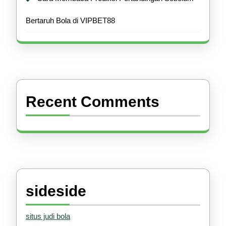
Bertaruh Bola di VIPBET88
Recent Comments
sideside
situs judi bola