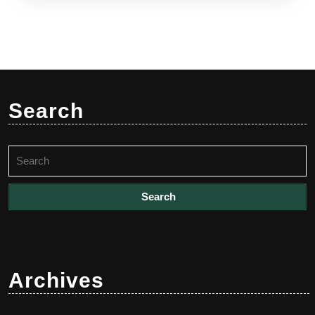
Search
Search
for:
Archives