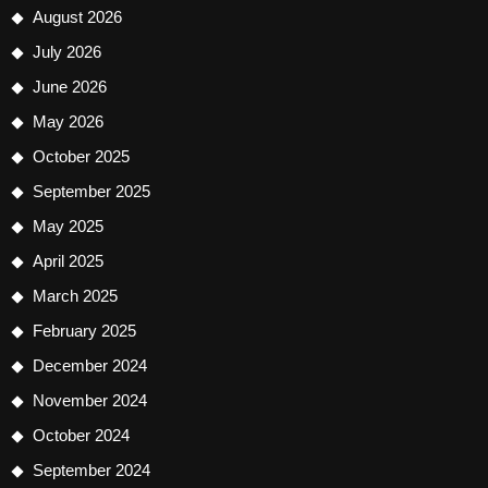
August 2026
July 2026
June 2026
May 2026
October 2025
September 2025
May 2025
April 2025
March 2025
February 2025
December 2024
November 2024
October 2024
September 2024