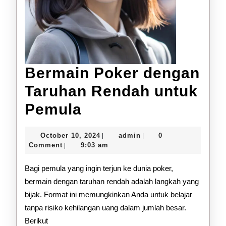
Bermain Poker dengan
Taruhan Rendah untuk
Bermain
Pemula
Poker
October
admin
October 10, 2024
admin
0
|
|
dengan
10,
Comment
9:03 am
|
2024
Taruhan
Bagi pemula yang ingin terjun ke dunia poker,
Rendah
bermain dengan taruhan rendah adalah langkah yang
bijak. Format ini memungkinkan Anda untuk belajar
untuk
tanpa risiko kehilangan uang dalam jumlah besar.
Pemula
Berikut