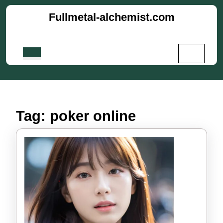
Skip
Fullmetal-alchemist.com
to
content
Cara Memilih Situs Slot Gacor Hari Ini yang Terbaik
Skip
to
Open
content
Button
Tag:
poker online