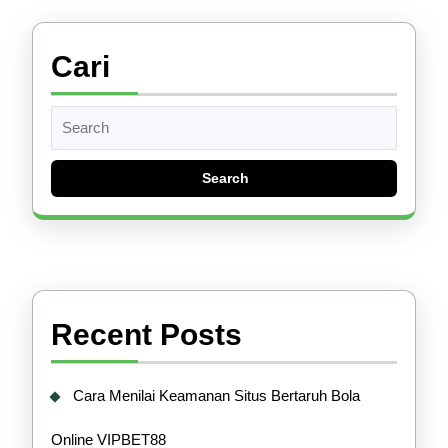
Cari
Search
for:
Recent Posts
Cara Menilai Keamanan Situs Bertaruh Bola
Online VIPBET88