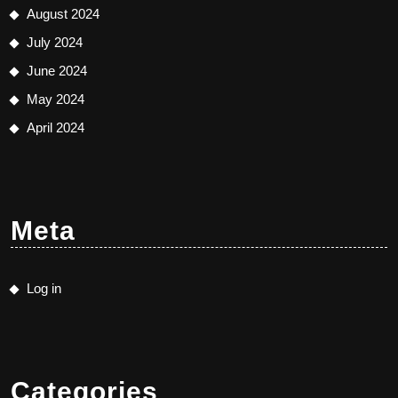
August 2024
July 2024
June 2024
May 2024
April 2024
Meta
Log in
Categories