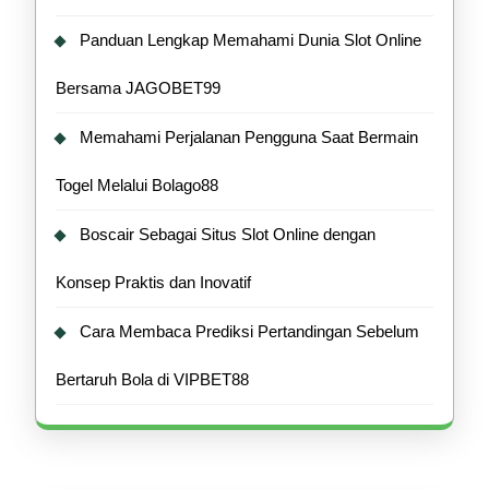
Panduan Lengkap Memahami Dunia Slot Online
Bersama JAGOBET99
Memahami Perjalanan Pengguna Saat Bermain
Togel Melalui Bolago88
Boscair Sebagai Situs Slot Online dengan
Konsep Praktis dan Inovatif
Cara Membaca Prediksi Pertandingan Sebelum
Bertaruh Bola di VIPBET88