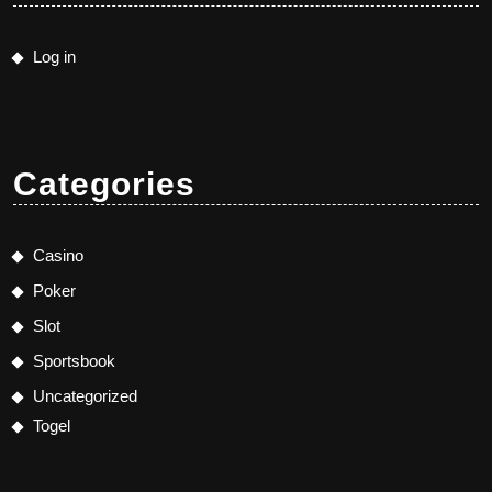
Log in
Categories
Casino
Poker
Slot
Sportsbook
Uncategorized
Togel