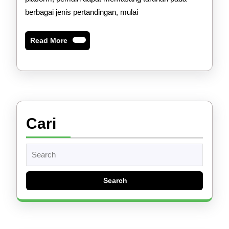
berbagai jenis pertandingan, mulai
Read
Read More
More
Cari
Search
for: