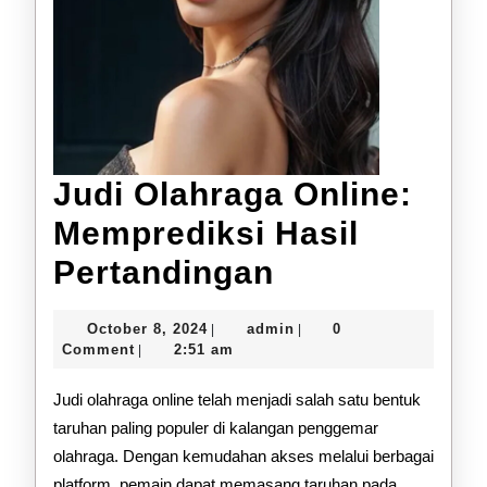
Judi Olahraga Online:
Memprediksi Hasil
Judi
Pertandingan
Olahraga
October
admin
October 8, 2024
admin
0
|
|
Online:
8,
Comment
2:51 am
|
2024
Memprediksi
Judi olahraga online telah menjadi salah satu bentuk
Hasil
taruhan paling populer di kalangan penggemar
olahraga. Dengan kemudahan akses melalui berbagai
Pertandinga
platform, pemain dapat memasang taruhan pada