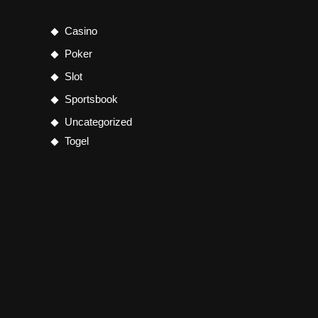
Casino
Poker
Slot
Sportsbook
Uncategorized
Togel