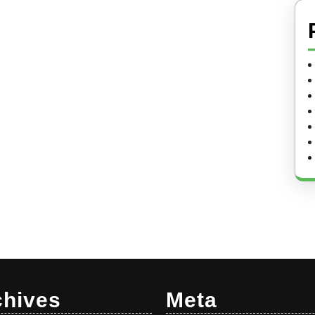
chives
Meta