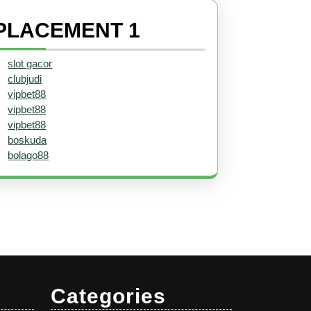
PLACEMENT 1
slot gacor
clubjudi
vipbet88
vipbet88
vipbet88
boskuda
bolago88
Categories