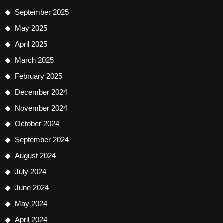
September 2025
May 2025
April 2025
March 2025
February 2025
December 2024
November 2024
October 2024
September 2024
August 2024
July 2024
June 2024
May 2024
April 2024