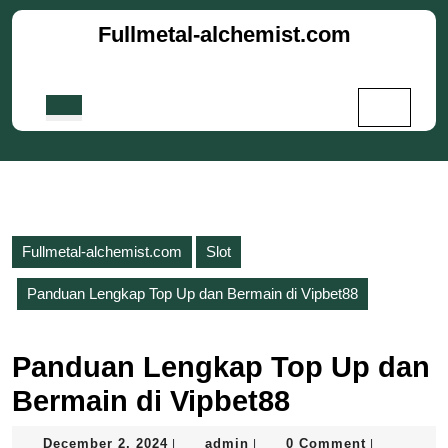
Skip
Fullmetal-alchemist.com
to
content
Cara Memilih Situs Slot Gacor Hari Ini yang Terbaik
Skip
to
Open
content
Button
Fullmetal-alchemist.com
Slot
Panduan Lengkap Top Up dan Bermain di Vipbet88
Panduan Lengkap Top Up dan
Bermain di Vipbet88
December
admin
December 2, 2024
admin
0 Comment
|
|
|