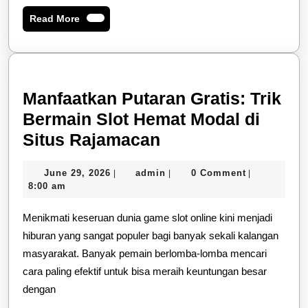
Read
Read More
More
Manfaatkan Putaran Gratis: Trik
Bermain Slot Hemat Modal di
Manfaatkan
Situs Rajamacan
Putaran
June
admin
June 29, 2026
admin
0 Comment
|
|
|
Gratis:
29,
8:00 am
Trik
2026
Menikmati keseruan dunia game slot online kini menjadi
Bermain
hiburan yang sangat populer bagi banyak sekali kalangan
Slot
masyarakat. Banyak pemain berlomba-lomba mencari
Hemat
cara paling efektif untuk bisa meraih keuntungan besar
Modal
dengan
di