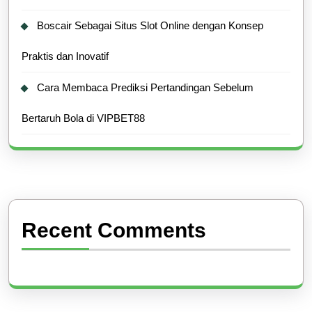
Boscair Sebagai Situs Slot Online dengan Konsep
Praktis dan Inovatif
Cara Membaca Prediksi Pertandingan Sebelum
Bertaruh Bola di VIPBET88
Recent Comments