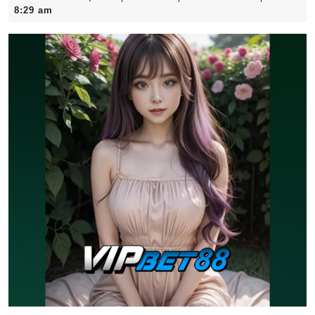
2,
8:29 am
2024