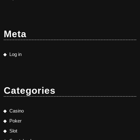
Meta
Log in
Categories
Casino
Poker
Slot