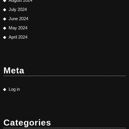
August 2024
July 2024
June 2024
May 2024
April 2024
Meta
Log in
Categories