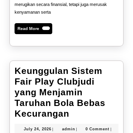
merugikan secara finansial, tetapi juga merusak
Keamanan
kenyamanan serta
Akun
Read
Read More
Berlapis
More
Hanya
di
Boscair
Keunggulan Sistem
Fair Play Clubjudi
yang Menjamin
Taruhan Bola Bebas
Keunggulan
Kecurangan
Sistem
July
admin
July 24, 2026
admin
0 Comment
|
|
|