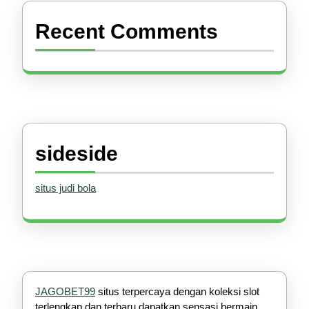
Recent Comments
sideside
situs judi bola
JAGOBET99
situs terpercaya dengan koleksi slot
terlengkap dan terbaru dapatkan sensasi bermain