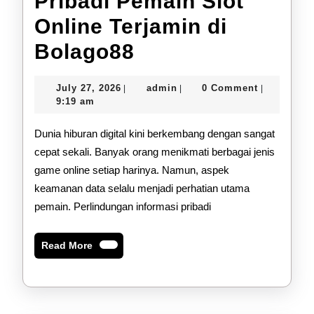
Pribadi Pemain Slot
Online Terjamin di
Perlindungan
Bolago88
Data
July
admin
July 27, 2026
admin
0 Comment
|
|
|
Pribadi
27,
9:19 am
2026
Pemain
Dunia hiburan digital kini berkembang dengan sangat
Slot
cepat sekali. Banyak orang menikmati berbagai jenis
game online setiap harinya. Namun, aspek
Online
keamanan data selalu menjadi perhatian utama
Terjamin
pemain. Perlindungan informasi pribadi
di
Read
Read More
Bolago88
More