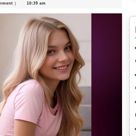
mment
10:39 am
|