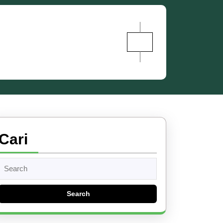
Cari
Search
for: