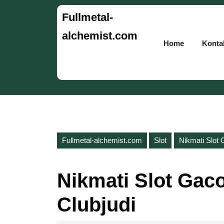
Skip
Fullmetal-
to
content
alchemist.com
Skip
Home
Konta
to
Cara Memilih Situs Slot
content
Gacor Hari Ini yang
Terbaik
Fullmetal-alchemist.com
Slot
Nikmati Slot 
Nikmati Slot Gac
Clubjudi