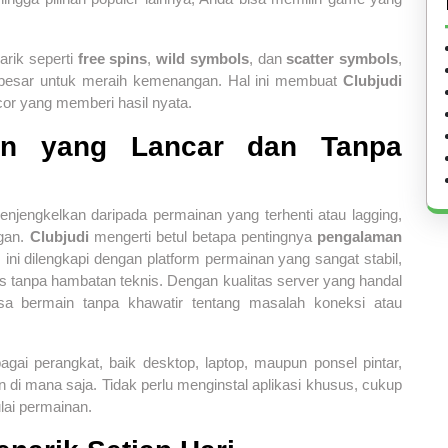
arik seperti
free spins
,
wild symbols
, dan
scatter symbols
,
 besar untuk meraih kemenangan. Hal ini membuat
Clubjudi
cor yang memberi hasil nyata.
in yang Lancar dan Tanpa
menjengkelkan daripada permainan yang terhenti atau lagging,
gan.
Clubjudi
mengerti betul betapa pentingnya
pengalaman
s ini dilengkapi dengan platform permainan yang sangat stabil,
tanpa hambatan teknis. Dengan kualitas server yang handal
isa bermain tanpa khawatir tentang masalah koneksi atau
rbagai perangkat, baik desktop, laptop, maupun ponsel pintar,
i mana saja. Tidak perlu menginstal aplikasi khusus, cukup
ai permainan.