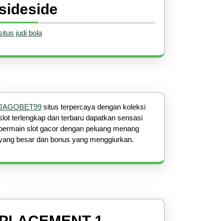
sideside
situs judi bola
JAGOBET99
situs terpercaya dengan koleksi
slot terlengkap dan terbaru dapatkan sensasi
bermain slot gacor dengan peluang menang
yang besar dan bonus yang menggiurkan.
PLACEMENT 1