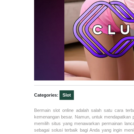
Categories:
Slot
Bermain slot online adalah salah satu cara te
kemenangan besar. Namun, untuk mendapatkan p
memilih situs yang menawarkan permainan lanca
sebagai solusi terbaik bagi Anda yang ingin men