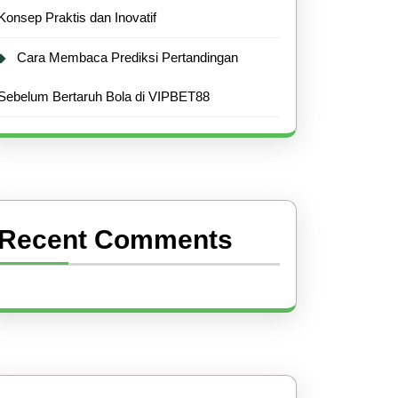
Konsep Praktis dan Inovatif
Cara Membaca Prediksi Pertandingan
Sebelum Bertaruh Bola di VIPBET88
Recent Comments