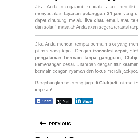
Jika Anda mengalami kendala atau memiliki 
menyediakan
layanan pelanggan 24 jam
yang si
dapat dihubungi melalui
live chat
,
email
, atau
tel
dan solutif, masalah Anda akan segera teratasi 
Jika Anda mencari tempat bermain slot yang me
pilihan yang tepat. Dengan
transaksi cepat
,
slo
pengalaman bermain tanpa gangguan
,
Clubj
kemenangan besar. Ditambah dengan fitur
keama
bermain dengan nyaman dan fokus meraih jackpot.
Bergabunglah sekarang juga di
Clubjudi
, nikmati
impikan!
Post
Share
Share
Post
PREVIOUS
navigation