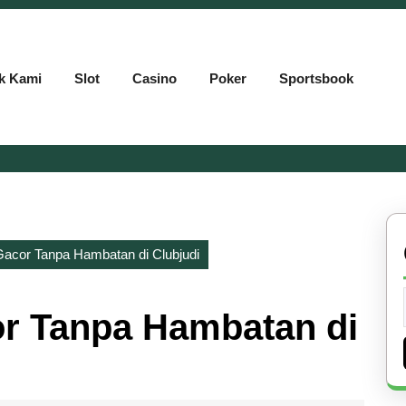
k Kami
Slot
Casino
Poker
Sportsbook
Gacor Tanpa Hambatan di Clubjudi
or Tanpa Hambatan di