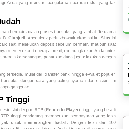
 bagi Anda yang mencari pengalaman bermain slot yang tak
Mudah
aman bermain adalah proses transaksi yang lambat. Terutama
n. Di
Clubjudi
, Anda tidak perlu khawatir akan hal itu. Situs ini
 baik saat melakukan deposit sebelum bermain, maupun saat
anya memerlukan beberapa menit, memungkinkan Anda untuk
a meraih kemenangan, penarikan dana juga dilakukan dengan
tersedia, mulai dari transfer bank hingga e-wallet populer,
ansaksi dengan cara yang paling nyaman dan efisien. Ini
tanpa gangguan.
P Tinggi
 mesin slot dengan
RTP (Return to Player)
tinggi, yang berarti
n RTP tinggi cenderung memberikan pembayaran yang lebih
nyak untuk memenangkan hadiah. Dengan lebih dari 100
ingga pilihan populer lainnya, Anda bisa memilih game yang