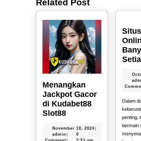
Related Post
Previous
post:
Situs
Onli
Bany
Setia
Oct
adm
Menangkan
Comme
Jackpot Gacor
Dalam dunia judi online,
di Kudabet88
keberun
Menangkan
Slot88
penting,
Jackpot
bermain 
November
November 18, 2024
|
Gacor
menyena
admin
18,
admin
0
|
di
2024
Comment
7:53 am
|