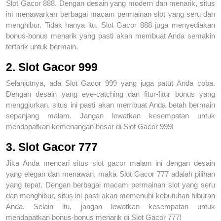
Slot Gacor 888. Dengan desain yang modern dan menarik, situs
ini menawarkan berbagai macam permainan slot yang seru dan
menghibur. Tidak hanya itu, Slot Gacor 888 juga menyediakan
bonus-bonus menarik yang pasti akan membuat Anda semakin
tertarik untuk bermain.
2. Slot Gacor 999
Selanjutnya, ada Slot Gacor 999 yang juga patut Anda coba.
Dengan desain yang eye-catching dan fitur-fitur bonus yang
menggiurkan, situs ini pasti akan membuat Anda betah bermain
sepanjang malam. Jangan lewatkan kesempatan untuk
mendapatkan kemenangan besar di Slot Gacor 999!
3. Slot Gacor 777
Jika Anda mencari situs slot gacor malam ini dengan desain
yang elegan dan menawan, maka Slot Gacor 777 adalah pilihan
yang tepat. Dengan berbagai macam permainan slot yang seru
dan menghibur, situs ini pasti akan memenuhi kebutuhan hiburan
Anda. Selain itu, jangan lewatkan kesempatan untuk
mendapatkan bonus-bonus menarik di Slot Gacor 777!