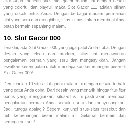
Jika Anda mencari situs slot gacor malam ini dengan desain
yang colorful dan playful, maka Slot Gacor 111 adalah pilihan
yang cocok untuk Anda. Dengan berbagai macam permainan
slot yang seru dan menghibur, situs ini pasti akan membuat Anda
betah bermain sepanjang malam.
10. Slot Gacor 000
Terakhir, ada Slot Gacor 000 yang juga patut Anda coba. Dengan
desain yang clean dan modern, situs ini menawarkan
pengalaman bermain yang seru dan mengasyikkan. Jangan
lewatkan kesempatan untuk mendapatkan kemenangan besar di
Slot Gacor 000!
Demikianlah 10 situs slot gacor malam ini dengan desain terbaik
yang patut Anda coba. Dari desain yang menarik hingga fitur-fitur
bonus yang menggiurkan, situs-situs ini pasti akan membuat
pengalaman bermain Anda semakin seru dan menyenangkan.
Jadi, tunggu apalagi? Segera kunjungi situs-situs tersebut dan
raih kemenangan besar malam ini! Selamat bermain dan
semoga sukses!