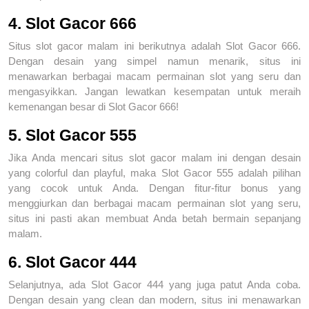
4. Slot Gacor 666
Situs slot gacor malam ini berikutnya adalah Slot Gacor 666.
Dengan desain yang simpel namun menarik, situs ini
menawarkan berbagai macam permainan slot yang seru dan
mengasyikkan. Jangan lewatkan kesempatan untuk meraih
kemenangan besar di Slot Gacor 666!
5. Slot Gacor 555
Jika Anda mencari situs slot gacor malam ini dengan desain
yang colorful dan playful, maka Slot Gacor 555 adalah pilihan
yang cocok untuk Anda. Dengan fitur-fitur bonus yang
menggiurkan dan berbagai macam permainan slot yang seru,
situs ini pasti akan membuat Anda betah bermain sepanjang
malam.
6. Slot Gacor 444
Selanjutnya, ada Slot Gacor 444 yang juga patut Anda coba.
Dengan desain yang clean dan modern, situs ini menawarkan