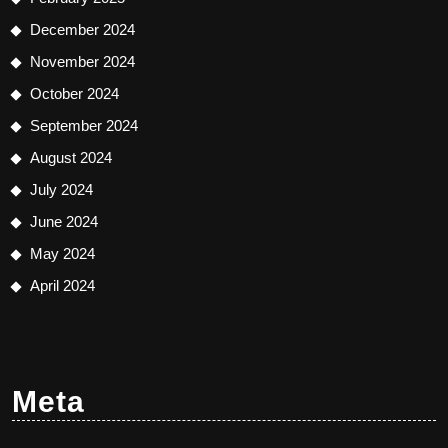
December 2024
November 2024
October 2024
September 2024
August 2024
July 2024
June 2024
May 2024
April 2024
Meta