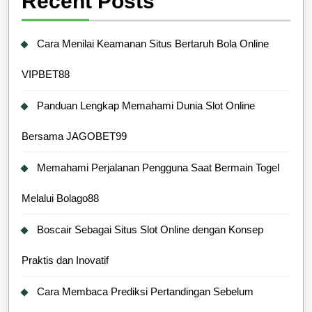
Recent Posts
Cara Menilai Keamanan Situs Bertaruh Bola Online
VIPBET88
Panduan Lengkap Memahami Dunia Slot Online
Bersama JAGOBET99
Memahami Perjalanan Pengguna Saat Bermain Togel
Melalui Bolago88
Boscair Sebagai Situs Slot Online dengan Konsep
Praktis dan Inovatif
Cara Membaca Prediksi Pertandingan Sebelum