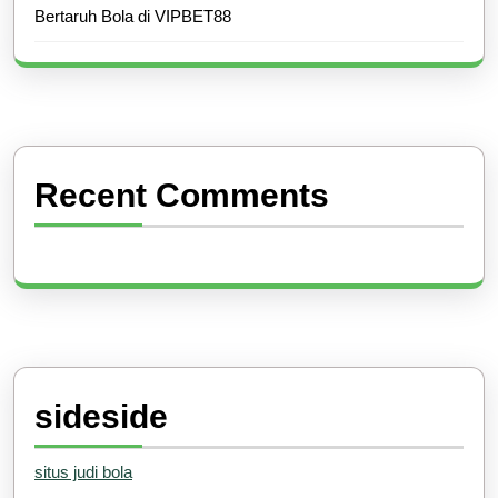
Bertaruh Bola di VIPBET88
Recent Comments
sideside
situs judi bola