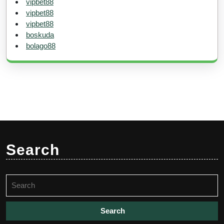
vipbet88
vipbet88
vipbet88
boskuda
bolago88
Search
Search
for: